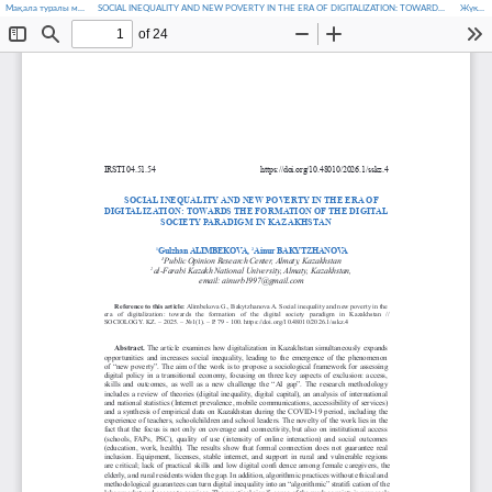
Мақала туралы мәліметтерге оралу
SOCIAL INEQUALITY AND NEW POVERTY IN THE ERA OF DIGITALIZATION: TOWARDS THE FORMATION OF THE DIGITAL SOCIETY PARADIGM IN KAZAKHSTAN
Жүктеп алу